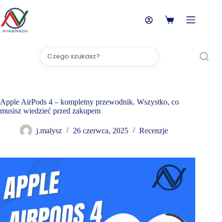
Przejdź
do
treści
Koszyk
Brak
wyników
Apple AirPods 4 – kompletny przewodnik. Wszystko, co
musisz wiedzieć przed zakupem
j.malysz
26 czerwca, 2025
Recenzje