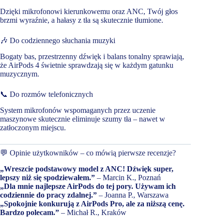
Dzięki mikrofonowi kierunkowemu oraz ANC, Twój głos
brzmi wyraźnie, a hałasy z tła są skutecznie tłumione.
🎶 Do codziennego słuchania muzyki
Bogaty bas, przestrzenny dźwięk i balans tonalny sprawiają,
że AirPods 4 świetnie sprawdzają się w każdym gatunku
muzycznym.
📞 Do rozmów telefonicznych
System mikrofonów wspomaganych przez uczenie
maszynowe skutecznie eliminuje szumy tła – nawet w
zatłoczonym miejscu.
💬 Opinie użytkowników – co mówią pierwsze recenzje?
„Wreszcie podstawowy model z ANC! Dźwięk super,
lepszy niż się spodziewałem.”
– Marcin K., Poznań
„Dla mnie najlepsze AirPods do tej pory. Używam ich
codziennie do pracy zdalnej.”
– Joanna P., Warszawa
„Spokojnie konkurują z AirPods Pro, ale za niższą cenę.
Bardzo polecam.”
– Michał R., Kraków