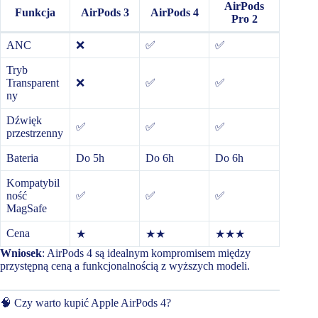
AirPods
Funkcja
AirPods 3
AirPods 4
Pro 2
ANC
❌
✅
✅
Tryb
Transparent
❌
✅
✅
ny
Dźwięk
✅
✅
✅
przestrzenny
Bateria
Do 5h
Do 6h
Do 6h
Kompatybil
ność
✅
✅
✅
MagSafe
Cena
★
★★
★★★
Wniosek
: AirPods 4 są idealnym kompromisem między
przystępną ceną a funkcjonalnością z wyższych modeli.
🧠 Czy warto kupić Apple AirPods 4?