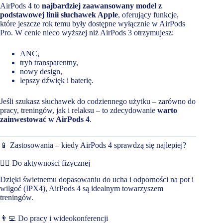
AirPods 4 to
najbardziej zaawansowany model z
podstawowej linii słuchawek Apple
, oferujący funkcje,
które jeszcze rok temu były dostępne wyłącznie w AirPods
Pro. W cenie nieco wyższej niż AirPods 3 otrzymujesz:
ANC,
tryb transparentny,
nowy design,
lepszy dźwięk i baterię.
Jeśli szukasz słuchawek do codziennego użytku – zarówno do
pracy, treningów, jak i relaksu – to zdecydowanie
warto
zainwestować w AirPods 4
.
📱 Zastosowania – kiedy AirPods 4 sprawdzą się najlepiej?
🏃‍♂️ Do aktywności fizycznej
Dzięki świetnemu dopasowaniu do ucha i odporności na pot i
wilgoć (IPX4), AirPods 4 są idealnym towarzyszem
treningów.
👨‍💻 Do pracy i wideokonferencji