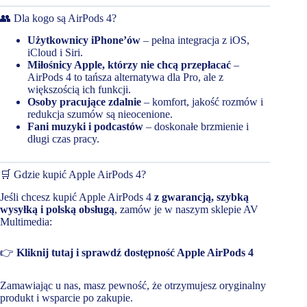
👥 Dla kogo są AirPods 4?
Użytkownicy iPhone’ów
– pełna integracja z iOS,
iCloud i Siri.
Miłośnicy Apple, którzy nie chcą przepłacać
–
AirPods 4 to tańsza alternatywa dla Pro, ale z
większością ich funkcji.
Osoby pracujące zdalnie
– komfort, jakość rozmów i
redukcja szumów są nieocenione.
Fani muzyki i podcastów
– doskonałe brzmienie i
długi czas pracy.
🛒 Gdzie kupić Apple AirPods 4?
Jeśli chcesz kupić Apple AirPods 4
z gwarancją, szybką
wysyłką i polską obsługą
, zamów je w naszym sklepie AV
Multimedia:
👉
Kliknij tutaj i sprawdź dostępność Apple AirPods 4
Zamawiając u nas, masz pewność, że otrzymujesz oryginalny
produkt i wsparcie po zakupie.