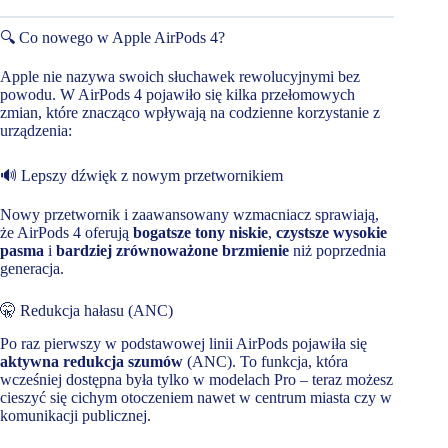
🔍 Co nowego w Apple AirPods 4?
Apple nie nazywa swoich słuchawek rewolucyjnymi bez
powodu. W AirPods 4 pojawiło się kilka przełomowych
zmian, które znacząco wpływają na codzienne korzystanie z
urządzenia:
🔊 Lepszy dźwięk z nowym przetwornikiem
Nowy przetwornik i zaawansowany wzmacniacz sprawiają,
że AirPods 4 oferują
bogatsze tony niskie
,
czystsze wysokie
pasma
i
bardziej zrównoważone brzmienie
niż poprzednia
generacja.
🤫 Redukcja hałasu (ANC)
Po raz pierwszy w podstawowej linii AirPods pojawiła się
aktywna redukcja szumów
(ANC). To funkcja, która
wcześniej dostępna była tylko w modelach Pro – teraz możesz
cieszyć się cichym otoczeniem nawet w centrum miasta czy w
komunikacji publicznej.