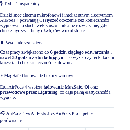
🎙️ Tryb Transparentny
Dzięki specjalnemu mikrofonowi i inteligentnym algorytmom,
AirPods 4 pozwalają Ci słyszeć otoczenie bez konieczności
wyjmowania słuchawek z uszu – idealne rozwiązanie, gdy
chcesz być świadomy dźwięków wokół siebie.
🔋 Wydajniejsza bateria
Czas pracy zwiększono do
6 godzin ciągłego odtwarzania
i
nawet
30 godzin z etui ładującym
. To wystarczy na kilka dni
korzystania bez konieczności ładowania.
⚡ MagSafe i ładowanie bezprzewodowe
Etui AirPods 4 wspiera
ładowanie MagSafe
,
Qi
oraz
przewodowe przez Lightning
, co daje pełną elastyczność i
wygodę.
🎧 AirPods 4 vs AirPods 3 vs AirPods Pro – pełne
porównanie