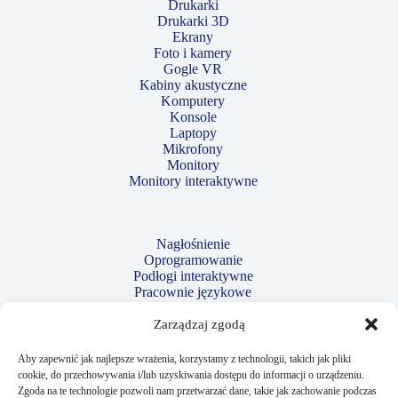
Drukarki
Drukarki 3D
Ekrany
Foto i kamery
Gogle VR
Kabiny akustyczne
Komputery
Konsole
Laptopy
Mikrofony
Monitory
Monitory interaktywne
Nagłośnienie
Oprogramowanie
Podłogi interaktywne
Pracownie językowe
Projektory
Robotyka i kodowanie
Zarządzaj zgodą
Strzelnice laserowe
Tablety
Aby zapewnić jak najlepsze wrażenia, korzystamy z technologii, takich jak pliki
Tablice interaktywne
cookie, do przechowywania i/lub uzyskiwania dostępu do informacji o urządzeniu.
Telewizory
Zgoda na te technologie pozwoli nam przetwarzać dane, takie jak zachowanie podczas