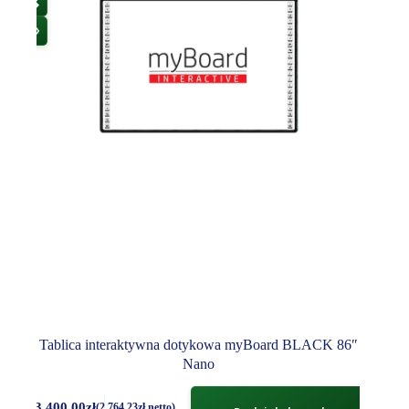
Tablica interaktywna dotykowa myBoard BLACK 86″
Nano
3 400.00
zł
(
2 764.23
zł
netto)