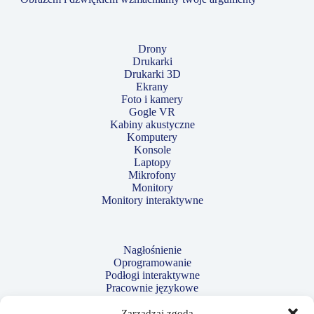
Drony
Drukarki
Drukarki 3D
Ekrany
Foto i kamery
Gogle VR
Kabiny akustyczne
Komputery
Konsole
Laptopy
Mikrofony
Monitory
Monitory interaktywne
Nagłośnienie
Oprogramowanie
Podłogi interaktywne
Pracownie językowe
Projektory
Robotyka i kodowanie
Zarządzaj zgodą