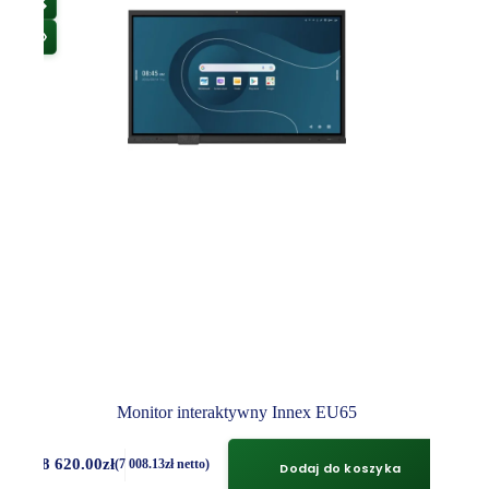
Monitor interaktywny Innex EU65
8 620.00
zł
(
7 008.13
zł
netto)
Dodaj do koszyka