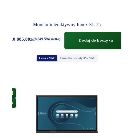
Monitor interaktywny Innex EU75
10 885.00
zł
(
8 849.59
zł
netto)
Dodaj do koszyka
Cena z VAT
Cena dla oświaty 0% VAT