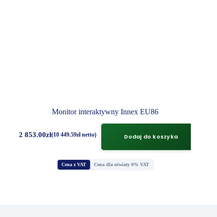
Monitor interaktywny Innex EU86
12 853.00
zł
(
10 449.59
zł
netto)
Dodaj do koszyka
Cena z VAT
Cena dla oświaty 0% VAT