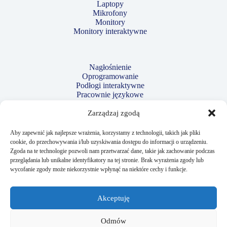
Laptopy
Mikrofony
Monitory
Monitory interaktywne
Nagłośnienie
Oprogramowanie
Podłogi interaktywne
Pracownie językowe
Projektory
Robotyka i kodowanie
Zarządzaj zgodą
Strzelnice laserowe
Tablety
Aby zapewnić jak najlepsze wrażenia, korzystamy z technologii, takich jak pliki
Tablice interaktywne
cookie, do przechowywania i/lub uzyskiwania dostępu do informacji o urządzeniu.
Telewizory
Zgoda na te technologie pozwoli nam przetwarzać dane, takie jak zachowanie podczas
Wizualizery
przeglądania lub unikalne identyfikatory na tej stronie. Brak wyrażenia zgody lub
wycofanie zgody może niekorzystnie wpłynąć na niektóre cechy i funkcje.
Przydatne linki:
Akceptuję
Regulamin
Polityka prywatności
Odmów