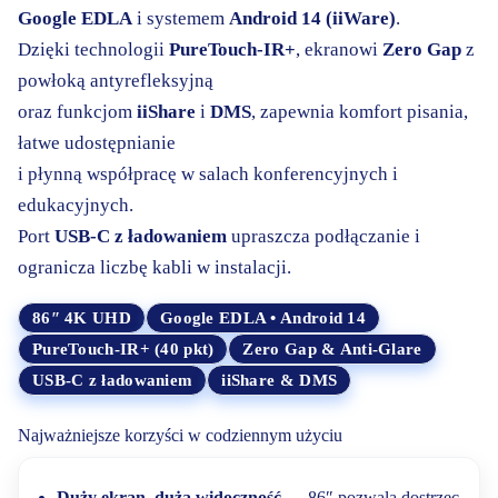
Google EDLA
i systemem
Android 14 (iiWare)
.
Dzięki technologii
PureTouch-IR+
, ekranowi
Zero Gap
z
powłoką antyrefleksyjną
oraz funkcjom
iiShare
i
DMS
, zapewnia komfort pisania,
łatwe udostępnianie
i płynną współpracę w salach konferencyjnych i
edukacyjnych.
Port
USB-C z ładowaniem
upraszcza podłączanie i
ogranicza liczbę kabli w instalacji.
86″ 4K UHD
Google EDLA • Android 14
PureTouch-IR+ (40 pkt)
Zero Gap & Anti-Glare
USB-C z ładowaniem
iiShare & DMS
Najważniejsze korzyści w codziennym użyciu
Duży ekran, duża widoczność
— 86″ pozwala dostrzec