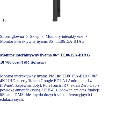
Strona główna
Sklep
Monitory interaktywne
Monitor interaktywny iiyama 86″ TE8615A-B1AG
Monitor interaktywny iiyama 86″ TE8615A-B1AG
10 700.00
zł
(
8 699.19
zł
netto)
Monitor interaktywny iiyama ProLite TE8615A-B1AG 86″
4K UHD z certyfikatem Google EDLA i Androidem 14
(iiWare). Zapewnia dotyk PureTouch-IR+, ekran Zero Gap z
powłoką antyrefleksyjną, USB-C z ładowaniem oraz funkcje
iiShare i DMS. Idealny do dużych sal konferencyjnych i
edukacyjnych.