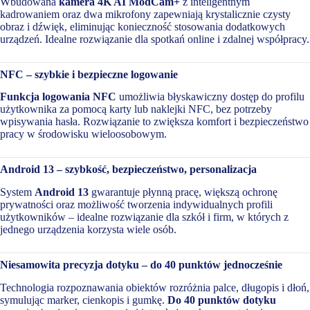
Wbudowana
kamera 4K AI ModCam+
z inteligentnym
kadrowaniem oraz dwa mikrofony zapewniają krystalicznie czysty
obraz i dźwięk, eliminując konieczność stosowania dodatkowych
urządzeń. Idealne rozwiązanie dla spotkań online i zdalnej współpracy.
NFC – szybkie i bezpieczne logowanie
Funkcja logowania NFC
umożliwia błyskawiczny dostęp do profilu
użytkownika za pomocą karty lub naklejki NFC, bez potrzeby
wpisywania hasła. Rozwiązanie to zwiększa komfort i bezpieczeństwo
pracy w środowisku wieloosobowym.
Android 13 – szybkość, bezpieczeństwo, personalizacja
System
Android 13
gwarantuje płynną pracę, większą ochronę
prywatności oraz możliwość tworzenia indywidualnych profili
użytkowników – idealne rozwiązanie dla szkół i firm, w których z
jednego urządzenia korzysta wiele osób.
Niesamowita precyzja dotyku – do 40 punktów jednocześnie
Technologia rozpoznawania obiektów rozróżnia palce, długopis i dłoń,
symulując marker, cienkopis i gumkę.
Do 40 punktów dotyku