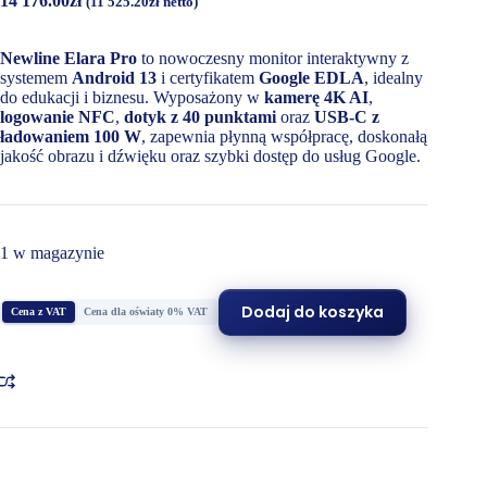
14 176.00
zł
(
11 525.20
zł
netto)
Newline Elara Pro
to nowoczesny monitor interaktywny z
systemem
Android 13
i certyfikatem
Google EDLA
, idealny
do edukacji i biznesu. Wyposażony w
kamerę 4K AI
,
logowanie NFC
,
dotyk z 40 punktami
oraz
USB-C z
ładowaniem 100 W
, zapewnia płynną współpracę, doskonałą
jakość obrazu i dźwięku oraz szybki dostęp do usług Google.
1 w magazynie
Dodaj do koszyka
Cena z VAT
Cena dla oświaty 0% VAT