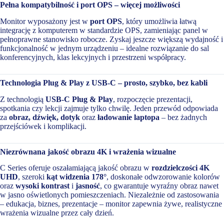
Pełna kompatybilność i port OPS – więcej możliwości
Monitor wyposażony jest w
port OPS
, który umożliwia łatwą
integrację z komputerem w standardzie OPS, zamieniając panel w
pełnoprawne stanowisko robocze. Zyskaj jeszcze większą wydajność i
funkcjonalność w jednym urządzeniu – idealne rozwiązanie do sal
konferencyjnych, klas lekcyjnych i przestrzeni współpracy.
Technologia Plug & Play z USB-C – prosto, szybko, bez kabli
Z technologią
USB-C Plug & Play
, rozpoczęcie prezentacji,
spotkania czy lekcji zajmuje tylko chwilę. Jeden przewód odpowiada
za
obraz, dźwięk, dotyk
oraz
ładowanie laptopa
– bez żadnych
przejściówek i komplikacji.
Niezrównana jakość obrazu 4K i wrażenia wizualne
C Series oferuje oszałamiającą jakość obrazu w
rozdzielczości 4K
UHD
, szeroki
kąt widzenia 178°
, doskonałe odwzorowanie kolorów
oraz
wysoki kontrast
i
jasność
, co gwarantuje wyraźny obraz nawet
w jasno oświetlonych pomieszczeniach. Niezależnie od zastosowania
– edukacja, biznes, prezentacje – monitor zapewnia żywe, realistyczne
wrażenia wizualne przez cały dzień.