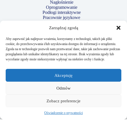
Nagłośnienie
Oprogramowanie
Podłogi interaktywne
Pracownie językowe
Projektory
Robotyka i kodowanie
Zarządzaj zgodą
Strzelnice laserowe
Tablety
Aby zapewnić jak najlepsze wrażenia, korzystamy z technologii, takich jak pliki
Tablice interaktywne
cookie, do przechowywania i/lub uzyskiwania dostępu do informacji o urządzeniu.
Telewizory
Zgoda na te technologie pozwoli nam przetwarzać dane, takie jak zachowanie podczas
Wizualizery
przeglądania lub unikalne identyfikatory na tej stronie. Brak wyrażenia zgody lub
wycofanie zgody może niekorzystnie wpłynąć na niektóre cechy i funkcje.
Przydatne linki:
Akceptuję
Regulamin
Polityka prywatności
Odmów
Kontakt
Blog
Zobacz preferencje
Dla szkoły
Sklep
Lagano
Oświadczenie o prywatności