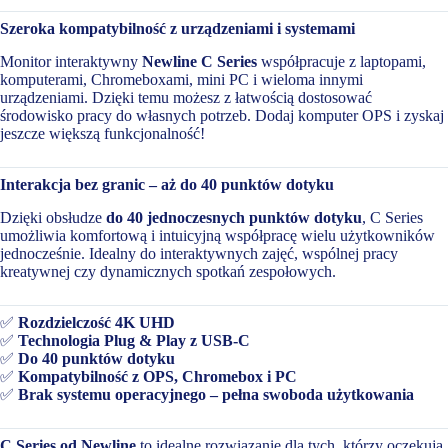
Szeroka kompatybilność z urządzeniami i systemami
Monitor interaktywny
Newline C Series
współpracuje z laptopami,
komputerami, Chromeboxami, mini PC i wieloma innymi
urządzeniami. Dzięki temu możesz z łatwością dostosować
środowisko pracy do własnych potrzeb. Dodaj komputer OPS i zyskaj
jeszcze większą funkcjonalność!
Interakcja bez granic – aż do 40 punktów dotyku
Dzięki obsłudze
do 40 jednoczesnych punktów dotyku
, C Series
umożliwia komfortową i intuicyjną współpracę wielu użytkowników
jednocześnie. Idealny do interaktywnych zajęć, wspólnej pracy
kreatywnej czy dynamicznych spotkań zespołowych.
✅
Rozdzielczość 4K UHD
✅
Technologia Plug & Play z USB-C
✅
Do 40 punktów dotyku
✅
Kompatybilność z OPS, Chromebox i PC
✅
Brak systemu operacyjnego – pełna swoboda użytkowania
C Series od Newline
to idealne rozwiązanie dla tych, którzy oczekują