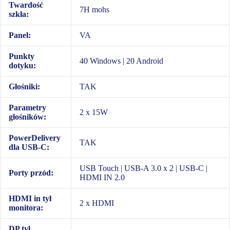
Twardość
7H mohs
szkła:
Panel:
VA
Punkty
40 Windows | 20 Android
dotyku:
Głośniki:
TAK
Parametry
2 x 15W
głośników:
PowerDelivery
TAK
dla USB-C:
USB Touch | USB-A 3.0 x 2 | USB-C |
Porty przód:
HDMI IN 2.0
HDMI in tył
2 x HDMI
monitora:
DP tył