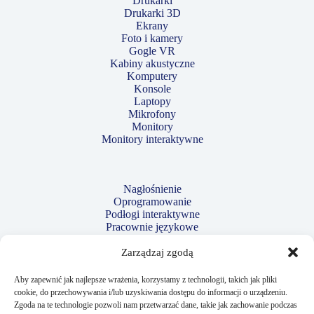
Drukarki
Drukarki 3D
Ekrany
Foto i kamery
Gogle VR
Kabiny akustyczne
Komputery
Konsole
Laptopy
Mikrofony
Monitory
Monitory interaktywne
Nagłośnienie
Oprogramowanie
Podłogi interaktywne
Pracownie językowe
Projektory
Robotyka i kodowanie
Zarządzaj zgodą
Strzelnice laserowe
Tablety
Aby zapewnić jak najlepsze wrażenia, korzystamy z technologii, takich jak pliki
Tablice interaktywne
cookie, do przechowywania i/lub uzyskiwania dostępu do informacji o urządzeniu.
Telewizory
Zgoda na te technologie pozwoli nam przetwarzać dane, takie jak zachowanie podczas