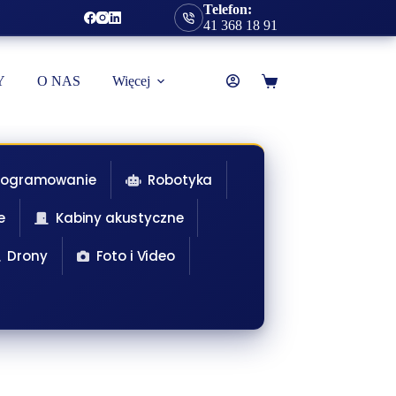
Telefon:
41 368 18 91
Y
O NAS
Więcej
Koszyk
rogramowanie
Robotyka
e
Kabiny akustyczne
Drony
Foto i Video