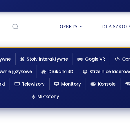
OFERTA
DLA SZKOŁ
tywne
Stoły interaktywne
Gogle VR
Op
ownie językowe
Drukarki 3D
Strzelnice laserow
rki
Telewizory
Monitory
Konsole
Mikrofony