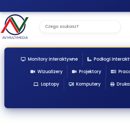
Przejdź
do
treści
Brak
wyników
Monitory interaktywne
Podłogi interak
Wizualizery
Projektory
Prac
Laptopy
Komputery
Druka