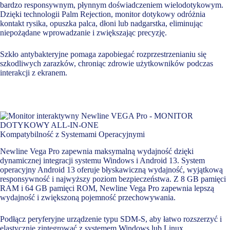
bardzo responsywnym, płynnym doświadczeniem wielodotykowym.
Dzięki technologii Palm Rejection, monitor dotykowy odróżnia
kontakt rysika, opuszka palca, dłoni lub nadgarstka, eliminując
niepożądane wprowadzanie i zwiększając precyzję.
Szkło antybakteryjne pomaga zapobiegać rozprzestrzenianiu się
szkodliwych zarazków, chroniąc zdrowie użytkowników podczas
interakcji z ekranem.
Kompatybilność z Systemami Operacyjnymi
Newline Vega Pro zapewnia maksymalną wydajność dzięki
dynamicznej integracji systemu Windows i Android 13. System
operacyjny Android 13 oferuje błyskawiczną wydajność, wyjątkową
responsywność i najwyższy poziom bezpieczeństwa. Z 8 GB pamięci
RAM i 64 GB pamięci ROM, Newline Vega Pro zapewnia lepszą
wydajność i zwiększoną pojemność przechowywania.
Podłącz peryferyjne urządzenie typu SDM-S, aby łatwo rozszerzyć i
elastycznie zintegrować z systemem Windows lub Linux.