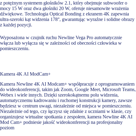
z potężnym systemem głośników 2.1, który obejmuje subwoofer o
mocy 15 W oraz dwa głośniki 20 W, oferuje niesamowite wrażenia
dźwiękowe. Technologia Optical Bonding z ekranem 4K zapewnia
ultra-szeroki kąt widzenia 178°, gwarantując wyraźne i solidne obrazy
z każdej pozycji.
Wyposażona w czujnik ruchu Newline Vega Pro automatycznie
włącza lub wyłącza się w zależności od obecności człowieka w
pomieszczeniu.
Kamera 4K AI ModCam+
Kamera Newline 4K AI Modcam+ współpracuje z oprogramowaniem
do wideokonferencji, takim jak Zoom, Google Meet, Microsoft Teams,
Webex i wiele innych. Dzięki szerokokątnemu polu widzenia,
automatycznemu kadrowaniu i ruchomej konstrukcji kamery, zawsze
będziesz w centrum uwagi, niezależnie od miejsca w pomieszczeniu.
Niezależnie od tego, czy łączysz się zdalnie z uczniami w klasie, czy
organizujesz wirtualne spotkania z zespołem, kamera Newline 4K AI
Mod Cam+ podniesie jakość wideokonferencji na profesjonalny
poziom