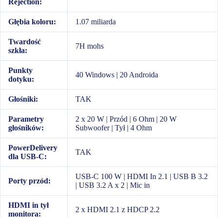
Rejection:
Głębia koloru:
1.07 miliarda
Twardość
7H mohs
szkła:
Punkty
40 Windows | 20 Androida
dotyku:
Głośniki:
TAK
Parametry
2 x 20 W | Przód | 6 Ohm | 20 W
głośników:
Subwoofer | Tył | 4 Ohm
PowerDelivery
TAK
dla USB-C:
USB-C 100 W | HDMI In 2.1 | USB B 3.2
Porty przód:
| USB 3.2 A x 2 | Mic in
HDMI in tył
2 x HDMI 2.1 z HDCP 2.2
monitora: