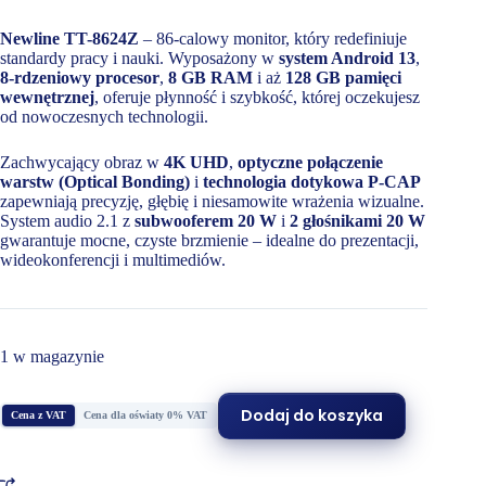
Newline TT-8624Z
– 86-calowy monitor, który redefiniuje
standardy pracy i nauki. Wyposażony w
system Android 13
,
8-rdzeniowy procesor
,
8 GB RAM
i aż
128 GB pamięci
wewnętrznej
, oferuje płynność i szybkość, której oczekujesz
od nowoczesnych technologii.
Zachwycający obraz w
4K UHD
,
optyczne połączenie
warstw (Optical Bonding)
i
technologia dotykowa P-CAP
zapewniają precyzję, głębię i niesamowite wrażenia wizualne.
System audio 2.1 z
subwooferem 20 W
i
2 głośnikami 20 W
gwarantuje mocne, czyste brzmienie – idealne do prezentacji,
wideokonferencji i multimediów.
1 w magazynie
Dodaj do koszyka
Cena z VAT
Cena dla oświaty 0% VAT