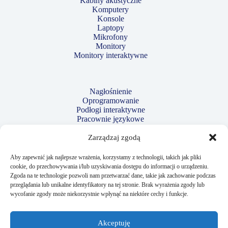
Kabiny akustyczne
Komputery
Konsole
Laptopy
Mikrofony
Monitory
Monitory interaktywne
Nagłośnienie
Oprogramowanie
Podłogi interaktywne
Pracownie językowe
Projektory
Robotyka i kodowanie
Zarządzaj zgodą
Strzelnice laserowe
Tablety
Aby zapewnić jak najlepsze wrażenia, korzystamy z technologii, takich jak pliki
Tablice interaktywne
cookie, do przechowywania i/lub uzyskiwania dostępu do informacji o urządzeniu.
Telewizory
Zgoda na te technologie pozwoli nam przetwarzać dane, takie jak zachowanie podczas
Wizualizery
przeglądania lub unikalne identyfikatory na tej stronie. Brak wyrażenia zgody lub
wycofanie zgody może niekorzystnie wpłynąć na niektóre cechy i funkcje.
Przydatne linki:
Akceptuję